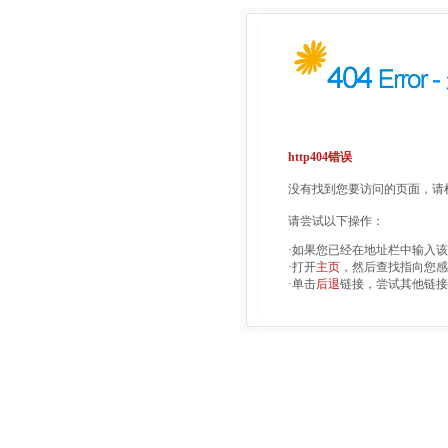
http404错误
没有找到您要访问的页面，请检
请尝试以下操作：
·如果您已经在地址栏中输入
·打开
主页
，然后查找指向您感
·单击
后退
链接，尝试其他链接